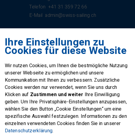
Telefon
+41 31 359 72 66
E-Mail
admin@swiss-sailing.ch
Ihre Einstellungen zu
Swiss Sailing Team
Cookies für diese Website
Industriestrasse 51
6312 Steinhausen
Wir nutzen Cookies, um Ihnen die bestmögliche Nutzung
E-Mail
office@swiss-sailing-
unserer Webseite zu ermöglichen und unsere
team.ch
Kommunikation mit Ihnen zu verbessern. Zusätzliche
Cookies werden nur verwendet, wenn Sie uns durch
Klicken auf
Zustimmen und weiter
Ihre Einwilligung
geben. Um Ihre Privatsphäre-Einstellungen anzupassen,
wählen Sie den Button „Cookie Einstellungen“ um eine
FOLLOW US ON
spezifische Auswahl festzulegen. Informationen zu den
einzelnen verwendeten Cookies finden Sie in unserer
Twitter
Facebook
Instagram
Datenschutzerklärung
.