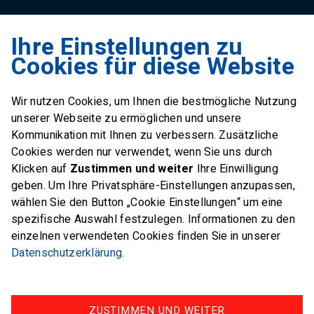
Ihre Einstellungen zu
Swiss Sailing Team
Cookies für diese Website
Industriestrasse 51
6312 Steinhausen
Wir nutzen Cookies, um Ihnen die bestmögliche Nutzung
E-Mail
office@swiss-sailing-
unserer Webseite zu ermöglichen und unsere
team.ch
Kommunikation mit Ihnen zu verbessern. Zusätzliche
Cookies werden nur verwendet, wenn Sie uns durch
Klicken auf
Zustimmen und weiter
Ihre Einwilligung
geben. Um Ihre Privatsphäre-Einstellungen anzupassen,
wählen Sie den Button „Cookie Einstellungen“ um eine
FOLLOW US ON
spezifische Auswahl festzulegen. Informationen zu den
einzelnen verwendeten Cookies finden Sie in unserer
Twitter
Facebook
Instagram
Datenschutzerklärung
.
ZUSTIMMEN UND WEITER