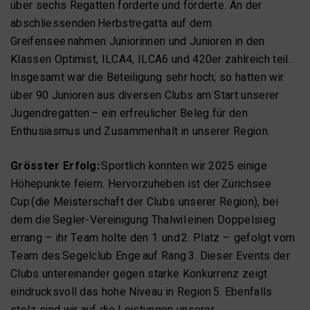
über sechs Regatten forderte und förderte. An der
abschliessenden Herbstregatta auf dem
Greifensee nahmen Juniorinnen und Junioren in den
Klassen Optimist, ILCA4, ILCA6 und 420er zahlreich teil.
Insgesamt war die Beteiligung sehr hoch; so hatten wir
über 90 Junioren aus diversen Clubs am Start unserer
Jugendregatten – ein erfreulicher Beleg für den
Enthusiasmus und Zusammenhalt in unserer Region.
Grösster Erfolg:
Sportlich konnten wir 2025 einige
Höhepunkte feiern. Hervorzuheben ist der Zürichsee
Cup (die Meisterschaft der Clubs unserer Region), bei
dem die Segler-Vereinigung Thalwil einen Doppelsieg
errang – ihr Team holte den 1. und 2. Platz – gefolgt vom
Team des Segelclub Enge auf Rang 3. Dieser Events der
Clubs untereinander gegen starke Konkurrenz zeigt
eindrucksvoll das hohe Niveau in Region 5. Ebenfalls
stolz sind wir auf die Leistungen unserer