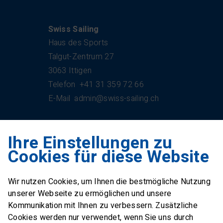
Kontakt
Swiss Sailing
Haus des Sports
Talgut-Zentrum 27
3063 Ittigen
Telefon
+41 31 359 72 66
E-Mail
admin@swiss-sailing.ch
Ihre Einstellungen zu
Swiss Sailing Team
Cookies für diese Website
Industriestrasse 51
6312 Steinhausen
Wir nutzen Cookies, um Ihnen die bestmögliche Nutzung
E-Mail
office@swiss-sailing-
unserer Webseite zu ermöglichen und unsere
team.ch
Kommunikation mit Ihnen zu verbessern. Zusätzliche
Cookies werden nur verwendet, wenn Sie uns durch